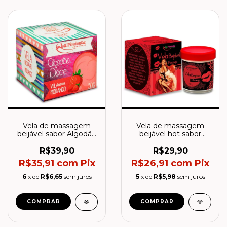
Vela de massagem
Vela de massagem
beijável sabor Algodão
beijável hot sabor
Doce Morango - La
Morango - La
Pimienta
Pimienta
R$39,90
R$29,90
R$35,91
com
Pix
R$26,91
com
Pix
6
x de
R$6,65
sem juros
5
x de
R$5,98
sem juros