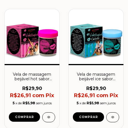
Vela de massagem
Vela de massagem
beijável hot sabor
beijável ice sabor
Chiclete - La Pimienta
Menta- La Pimienta
R$29,90
R$29,90
R$26,91
com
Pix
R$26,91
com
Pix
5
x de
R$5,98
sem juros
5
x de
R$5,98
sem juros