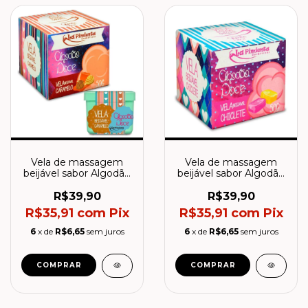
Vela de massagem
Vela de massagem
beijável sabor Algodão
beijável sabor Algodão
Doce Caramelo - La
Doce Chiclete - La
Pimienta
Pimienta
R$39,90
R$39,90
R$35,91
com
Pix
R$35,91
com
Pix
6
x de
R$6,65
sem juros
6
x de
R$6,65
sem juros