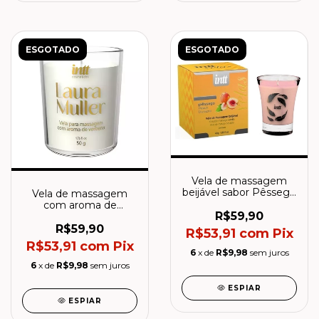
ESGOTADO
ESGOTADO
Vela de massagem
beijável sabor Pêssego
Vela de massagem
- Intt
com aroma de
R$59,90
verbena by Laura
Muller
R$59,90
R$53,91
com
Pix
R$53,91
com
Pix
6
x de
R$9,98
sem juros
6
x de
R$9,98
sem juros
ESPIAR
ESPIAR