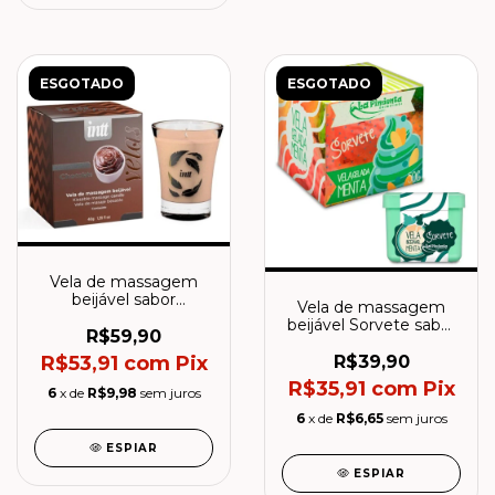
ESGOTADO
ESGOTADO
Vela de massagem
beijável sabor
Vela de massagem
Chocolate - Intt
beijável Sorvete sabor
R$59,90
Menta - La Pimienta
R$53,91
com
Pix
R$39,90
R$35,91
com
Pix
6
x de
R$9,98
sem juros
6
x de
R$6,65
sem juros
ESPIAR
ESPIAR