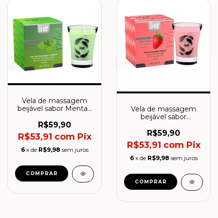
Vela de massagem
beijável sabor Menta -
Vela de massagem
Intt
beijável sabor
Morango- Intt
R$59,90
R$59,90
R$53,91
com
Pix
R$53,91
com
Pix
6
x de
R$9,98
sem juros
6
x de
R$9,98
sem juros