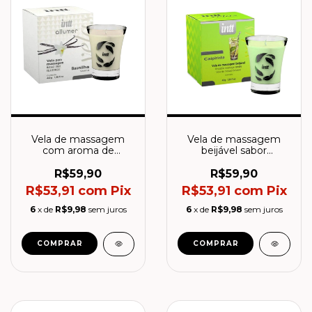
Vela de massagem
Vela de massagem
com aroma de
beijável sabor
Baunilha - Intt
Caipirinha- Intt
R$59,90
R$59,90
R$53,91
com
Pix
R$53,91
com
Pix
6
x de
R$9,98
sem juros
6
x de
R$9,98
sem juros