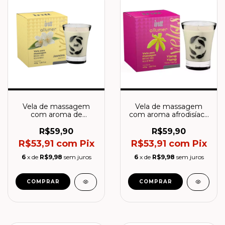
Vela de massagem
Vela de massagem
com aroma de
com aroma afrodisíaco
Jasmin- Intt
de Ylang Ylang -Intt
R$59,90
R$59,90
R$53,91
com
Pix
R$53,91
com
Pix
6
x de
R$9,98
sem juros
6
x de
R$9,98
sem juros