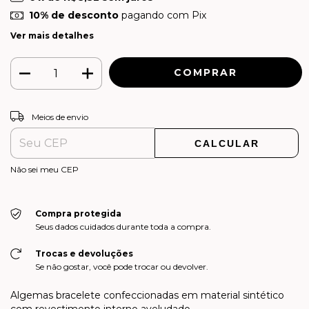
10% de desconto
pagando com Pix
Ver mais detalhes
ALTERAR CEP
Entregas para o CEP:
Meios de envio
CALCULAR
Não sei meu CEP
Compra protegida
Seus dados cuidados durante toda a compra.
Trocas e devoluções
Se não gostar, você pode trocar ou devolver.
Algemas bracelete confeccionadas em material sintético