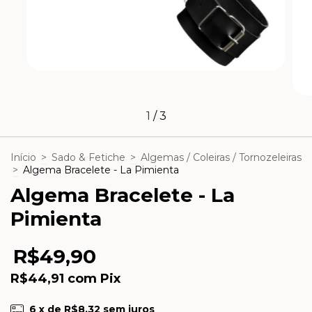
1
/
3
Início
>
Sado & Fetiche
>
Algemas / Coleiras / Tornozeleiras
>
Algema Bracelete - La Pimienta
Algema Bracelete - La
Pimienta
R$49,90
R$44,91
com
Pix
6
x de
R$8,32
sem juros