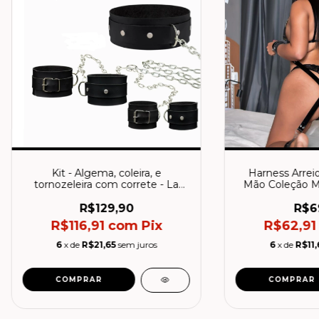
Kit - Algema, coleira, e
Harness Arrei
tornozeleira com correte - La
Mão Coleção M
pimienta
R$129,90
R$6
R$116,91
com
Pix
R$62,9
6
x de
R$21,65
sem juros
6
x de
R$11,