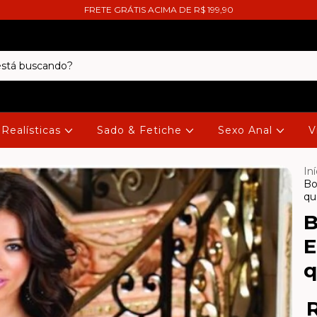
FRETE GRÁTIS ACIMA DE R$ 199,90
Realísticas
Sado & Fetiche
Sexo Anal
V
Iní
Bo
qu
B
E
q