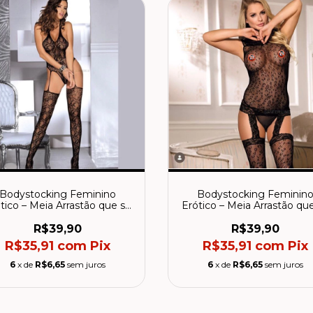
Bodystocking Feminino
Bodystocking Feminin
tico – Meia Arrastão que se
Erótico – Meia Arrastão qu
Molda ao Corpo
Molda ao Corpo
R$39,90
R$39,90
R$35,91
com
Pix
R$35,91
com
Pix
6
x de
R$6,65
sem juros
6
x de
R$6,65
sem juros