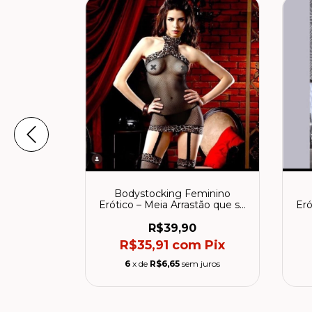
eminino
Bodystocking Feminino
tão que se
Erótico – Meia Arrastão que se
Eró
rpo
Molda ao Corpo
R$39,90
m
Pix
R$35,91
com
Pix
 juros
6
x de
R$6,65
sem juros