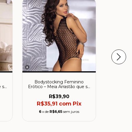
o
Bodystocking Feminino
Bodyst
e se
Erótico – Meia Arrastão que se
Erótico –
Molda ao Corpo
Mo
R$39,90
R$35,91
com
Pix
R$3
6
x de
R$6,65
sem juros
6
x d