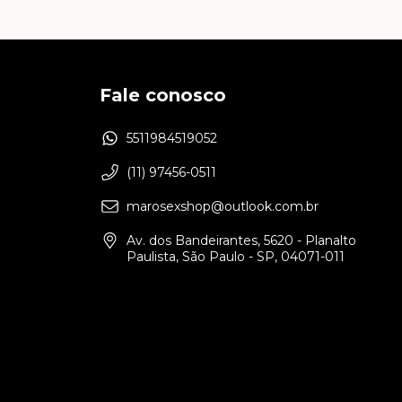
Fale conosco
5511984519052
(11) 97456-0511
marosexshop@outlook.com.br
Av. dos Bandeirantes, 5620 - Planalto
Paulista, São Paulo - SP, 04071-011