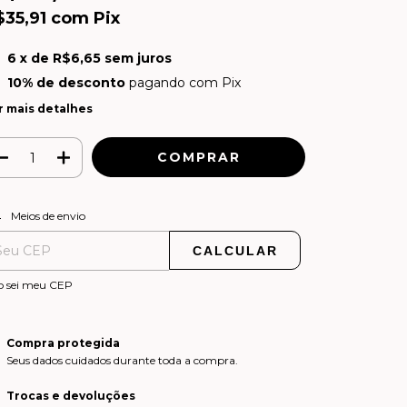
$35,91
com
Pix
6
x de
R$6,65
sem juros
10% de desconto
pagando com Pix
r mais detalhes
ALTERAR CEP
regas para o CEP:
Meios de envio
CALCULAR
o sei meu CEP
Compra protegida
Seus dados cuidados durante toda a compra.
Trocas e devoluções