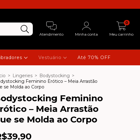
0
Atendimento
Minha conta
Meu carrinho
ibradores
Vestuário
Até 70% OFF
cio
>
Lingeries
>
Bodystocking
>
dystocking Feminino Erótico – Meia Arrastão
e se Molda ao Corpo
odystocking Feminino
rótico – Meia Arrastão
ue se Molda ao Corpo
R$39,90