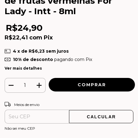
de frutas vermelhas For
Lady - Intt - 8ml
R$24,90
R$22,41
com
Pix
4
x de
R$6,23
sem juros
10% de desconto
pagando com Pix
Ver mais detalhes
ALTERAR CEP
Entregas para o CEP:
Meios de envio
CALCULAR
Não sei meu CEP