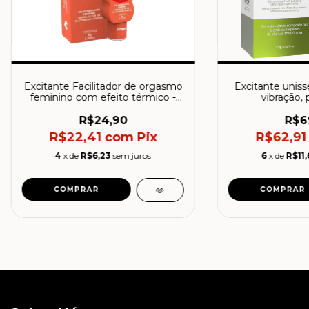
Excitante Facilitador de orgasmo
Excitante unis
feminino com efeito térmico -
vibração, 
Striper Taradinha 8g Intt
aquecimento - Cb
R$24,90
R$6
R$22,41
com
Pix
R$62,9
4
x de
R$6,23
sem juros
6
x de
R$11,