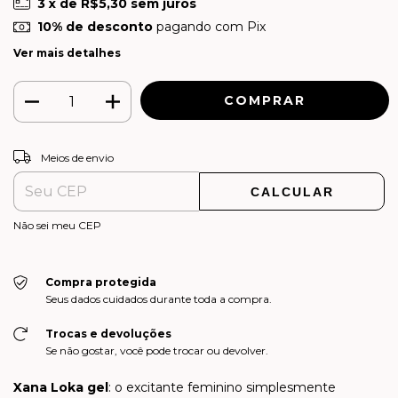
3
x de
R$5,30
sem juros
10% de desconto
pagando com Pix
Ver mais detalhes
ALTERAR CEP
Entregas para o CEP:
Meios de envio
CALCULAR
Não sei meu CEP
Compra protegida
Seus dados cuidados durante toda a compra.
Trocas e devoluções
Se não gostar, você pode trocar ou devolver.
Xana Loka gel
: o excitante feminino simplesmente