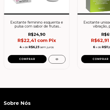
Excitante feminino esquenta e
Excitante unis
pulsa com sabor de frutas
vibração, 
vermelhas For Lady - Intt - 8ml
aquecimento - Cb
R$24,90
R$6
R$22,41
com
Pix
R$62,9
4
x de
R$6,23
sem juros
6
x de
R$11,
Sobre Nós