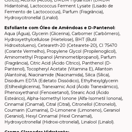
Hidantoína), Lactococcus Ferment Lysate (Lisado de
Fermento de Lactococcus), Parfum (Fragrância),
Hydroxycitronellal (Linalol).
Esfoliante com Óleo de Amêndoas e D-Pantenol:
Aqua (Água), Glycerin (Glicerina), Carbomer (Carbômero),
Hydroxyethylcellulose (Hietelose), BHT (Butil
Hidroxitolueno), Ceteareth-20 (Cetearete-20), CI 75470
(Corante Vermelho), Propylene Glycol (Propilenoglicol),
Aminomethyl Propanol (Aminometilpropanol), Parfum
(Fragrância), Citric Acid (Ácido Cítrico), Panthenol (D-
Pantenol), Tocopheryl Acetate (Vitamina E), Allantoin
(Alantoína), Niacinamide (Niacinamida), Silica (Sílica),
Disodium EDTA (Edetato Dissódico), Ethylhexylglycerin
(Etilhexilglicerina), Tranexamic Acid (Ácido Tranexâmico),
Phenoxyethanol (Fenoxietanol), Stearic Acid (Ácido
Esteárico), Alpha-Isomethyl Ionone (Alfa-Isometil Ionona),
Cinnamal (Cinamal), Citral (Citral), Citronellol (Citronelol),
Coumarin (Cumarina), D-Limonene (Limoneno), Geraniol
(Geraniol), Hexyl Cinnamal (Hexil Cinnamal),
Hydroxycitronellal (Hidroxi-citronelal), Linalool (Linalol).
Creme Clareador Hidratante: