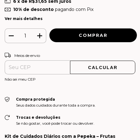
6
x de
R$31,65
sem juros
10% de desconto
pagando com Pix
Ver mais detalhes
ALTERAR CEP
Entregas para o CEP:
Meios de envio
CALCULAR
Não sei meu CEP
Compra protegida
Seus dados cuidados durante toda a compra.
Trocas e devoluções
Se não gostar, você pode trocar ou devolver.
Kit de Cuidados Diários com a Pepeka – Frutas