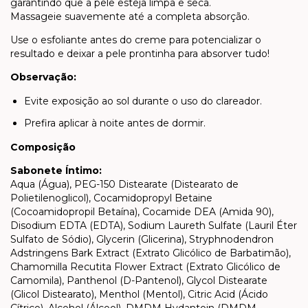
garantindo que a pele esteja limpa e seca.
Massageie suavemente até a completa absorção.
Use o esfoliante antes do creme para potencializar o
resultado e deixar a pele prontinha para absorver tudo!
Observação:
Evite exposição ao sol durante o uso do clareador.
Prefira aplicar à noite antes de dormir.
Composição
Sabonete Íntimo:
Aqua (Água), PEG-150 Distearate (Distearato de
Polietilenoglicol), Cocamidopropyl Betaine
(Cocoamidopropil Betaína), Cocamide DEA (Amida 90),
Disodium EDTA (EDTA), Sodium Laureth Sulfate (Lauril Éter
Sulfato de Sódio), Glycerin (Glicerina), Stryphnodendron
Adstringens Bark Extract (Extrato Glicólico de Barbatimão),
Chamomilla Recutita Flower Extract (Extrato Glicólico de
Camomila), Panthenol (D-Pantenol), Glycol Distearate
(Glicol Distearato), Menthol (Mentol), Citric Acid (Ácido
Cítrico), Alcohol (Álcool), DMDM Hydantoin (DMDM