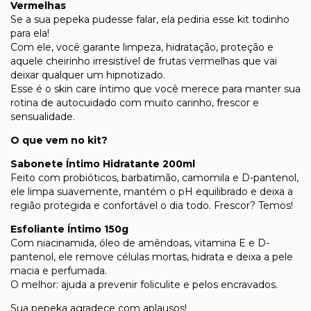
Vermelhas
Se a sua pepeka pudesse falar, ela pediria esse kit todinho
para ela!
Com ele, você garante limpeza, hidratação, proteção e
aquele cheirinho irresistível de frutas vermelhas que vai
deixar qualquer um hipnotizado.
Esse é o skin care íntimo que você merece para manter sua
rotina de autocuidado com muito carinho, frescor e
sensualidade.
O que vem no kit?
Sabonete Íntimo Hidratante 200ml
Feito com probióticos, barbatimão, camomila e D-pantenol,
ele limpa suavemente, mantém o pH equilibrado e deixa a
região protegida e confortável o dia todo. Frescor? Temos!
Esfoliante Íntimo 150g
Com niacinamida, óleo de amêndoas, vitamina E e D-
pantenol, ele remove células mortas, hidrata e deixa a pele
macia e perfumada.
O melhor: ajuda a prevenir foliculite e pelos encravados.
Sua pepeka agradece com aplausos!