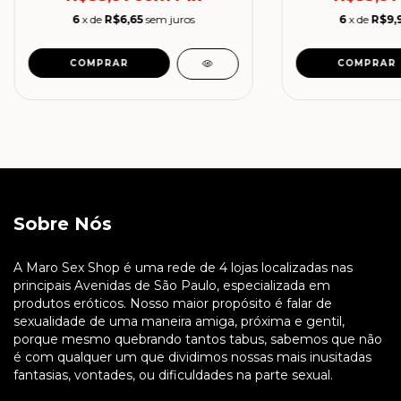
6
x de
R$6,65
sem juros
6
x de
R$9,
Sobre Nós
A Maro Sex Shop é uma rede de 4 lojas localizadas nas
principais Avenidas de São Paulo, especializada em
produtos eróticos. Nosso maior propósito é falar de
sexualidade de uma maneira amiga, próxima e gentil,
porque mesmo quebrando tantos tabus, sabemos que não
é com qualquer um que dividimos nossas mais inusitadas
fantasias, vontades, ou dificuldades na parte sexual.