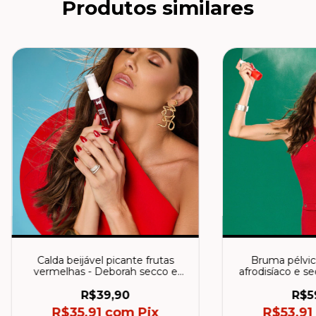
Produtos similares
Calda beijável picante frutas
Bruma pélvi
vermelhas - Deborah secco e
afrodisíaco e s
Intt 11g
Secco e 
R$39,90
R$5
R$35,91
com
Pix
R$53,91