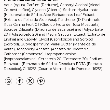
Aqua (Água), Parfum (Perfume), Cetearyl Alcohol (Álcool
Cetoestearílico), Glycerin (Glicerol), Sodium Hyaluronate
(Hialuronato de Sódio), Aloe Barbadensis Leaf Extract
(Extrato da Folha de Aloe Vera), Panthenol (D-Pantenol),
Rosa Canina Fruit Oil (Óleo do Fruto de Rosa Mosqueta),
Sucrose Dilaurate (Dilaurato de Sacarose) and Polysorbate
20 (Polissorbato 20) and Pisum Sativum Extract (Extrato de
Ervilha) and Caprylyl Glycol (Caprililglicol) and Sorbitol
(Sorbitol), Butyrospermum Parkii Butter (Manteiga de
Karité), Tocopheryl Acetate (Acetato de Tocoferila),
Carbomer (Carbômero), Isopropanolamine
(Isopropanolamina), Ceteareth-20 (Cetearete-20), Sodium
Benzoate (Benzoato de Sódio), Disodium EDTA (Edetato
Dissódico), CI 16255 (Corante Vermelho de Ponceau 16255).