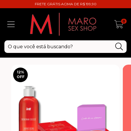
FRETE GRÁTIS ACIMA DE R$ 199,90
0
12
%
OFF