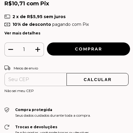
R$10,71
com
Pix
2
x de
R$5,95
sem juros
10% de desconto
pagando com Pix
Ver mais detalhes
ALTERAR CEP
Entregas para o CEP:
Meios de envio
CALCULAR
Não sei meu CEP
Compra protegida
Seus dados cuidados durante toda a compra.
Trocas e devoluções
Se não gostar, você pode trocar ou devolver.