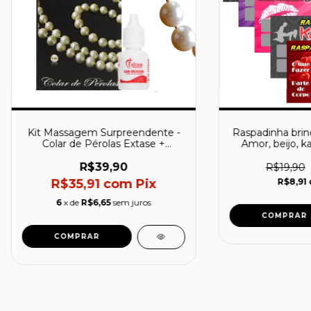
Kit Massagem Surpreendente -
Raspadinha brin
Colar de Pérolas Extase +
Amor, beijo, ka
Lubrificante siliconado
tease, sado 
R$39,90
R$19,90
R$35,91
com
Pix
R$8,91
6
x de
R$6,65
sem juros