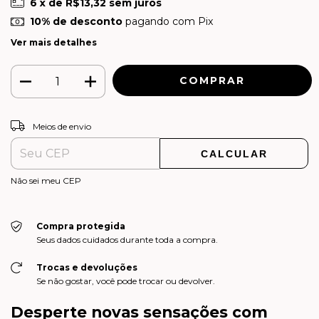
6
x de
R$13,32
sem juros
10% de desconto
pagando com Pix
Ver mais detalhes
ALTERAR CEP
Entregas para o CEP:
Meios de envio
CALCULAR
Não sei meu CEP
Compra protegida
Seus dados cuidados durante toda a compra.
Trocas e devoluções
Se não gostar, você pode trocar ou devolver.
Desperte novas sensações com