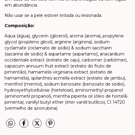
em abundância.
Não usar se a pele estiver irritada ou lesionada.
Composição:
Aqua (água), glycerin (glicerol), aroma (aroma), propylene
glycol (propileno glicol), arginine (arginina), sodium
cyclamate (ciclamato de sódio) & sodium saccharin
(sacarina de sódio) & aspartame (aspartamo), anacardium
occidentale extract (extrato de caju), carbomer (carbômer),
capsicum annuum fruit extract (extrato do fruto de
pimentão), hamamelis virginiana extract (extrato de
hamamélis), spilanthes acmella extract (extrato de jambu),
menthol (mentol), sodium benzoate (benzoato de sódio),
hydroxyethylcellulose (hietelose), aminomethyl propanol
(aminometil propanol), mentha piperita oil (óleo de hortelã-
pimenta), vanillyl butyl ether (éter vanilil butílico), CI 14720
(vermelho de azorrubina).