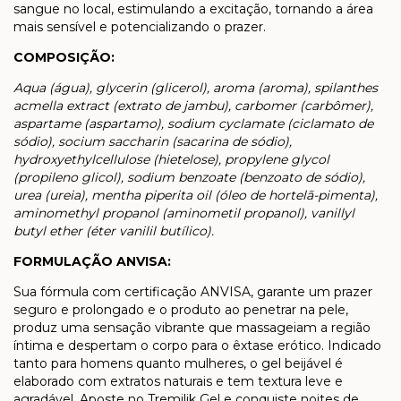
sangue no local, estimulando a excitação, tornando a área
mais sensível e potencializando o prazer.
COMPOSIÇÃO:
Aqua (água), glycerin (glicerol), aroma (aroma), spilanthes
acmella extract (extrato de jambu), carbomer (carbômer),
aspartame (aspartamo), sodium cyclamate (ciclamato de
sódio), socium saccharin (sacarina de sódio),
hydroxyethylcellulose (hietelose), propylene glycol
(propileno glicol), sodium benzoate (benzoato de sódio),
urea (ureia), mentha piperita oil (óleo de hortelã-pimenta),
aminomethyl propanol (aminometil propanol), vanillyl
butyl ether (éter vanilil butílico).
FORMULAÇÃO ANVISA:
Sua fórmula com certificação ANVISA, garante um prazer
seguro e prolongado e o produto ao penetrar na pele,
produz uma sensação vibrante que massageiam a região
íntima e despertam o corpo para o êxtase erótico. Indicado
tanto para homens quanto mulheres, o gel beijável é
elaborado com extratos naturais e tem textura leve e
agradável. Aposte no Tremilik Gel e conquiste noites de