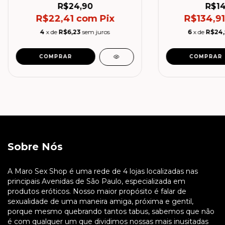
R$24,90
R$14
R$22,41
com
Pix
R$134,9
4
x de
R$6,23
sem juros
6
x de
R$24
Sobre Nós
A Maro Sex Shop é uma rede de 4 lojas localizadas nas
principais Avenidas de São Paulo, especializada em
produtos eróticos. Nosso maior propósito é falar de
sexualidade de uma maneira amiga, próxima e gentil,
porque mesmo quebrando tantos tabus, sabemos que não
é com qualquer um que dividimos nossas mais inusitadas