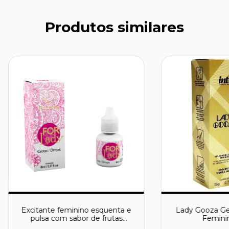
Produtos similares
Excitante feminino esquenta e
Lady Gooza Gel
pulsa com sabor de frutas
Feminin
vermelhas For Lady - Intt - 8ml