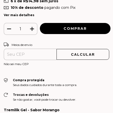
6
x de
R$14,98
sem juros
10% de desconto
pagando com Pix
Ver mais detalhes
ALTERAR CEP
Entregas para o CEP:
Meios de envio
CALCULAR
Não sei meu CEP
Compra protegida
Seus dados cuidados durante toda a compra.
Trocas e devoluções
Se não gostar, você pode trocar ou devolver.
Tremilik Gel - Sabor Morango